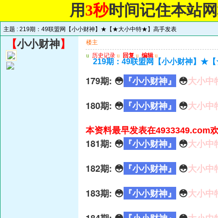
用
3秒
时间记住本站
主题 :
219期：49联盟网【小小财神】★【★大小中特★】高手发表
【
小小财神
】
楼主
u
历史记录
u
回复
u
编辑
u
219期：49联盟网【小小财神】★
179期: 😳
『小小财神』
😳
大小中
180期: 😳
『小小财神』
😳
大小中
本资料最早发表在4933349.co
181期: 😳
『小小财神』
😳
大小中
182期: 😳
『小小财神』
😳
大小中
183期: 😳
『小小财神』
😳
大小中