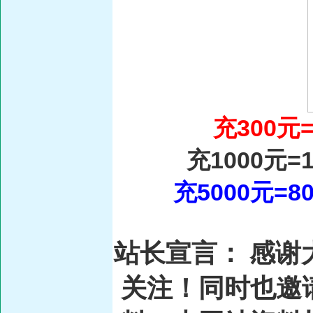
充300元
充1000元=
充5000元=8
站长宣言：
感谢
关注！同时也邀