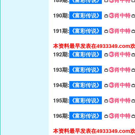
189期:
《富彩传说》
👛
③肖中特

190期:
《富彩传说》
👛
③肖中特

191期:
《富彩传说》
👛
③肖中特

本资料最早发表在4933349.co
192期:
《富彩传说》
👛
③肖中特

193期:
《富彩传说》
👛
③肖中特

194期:
《富彩传说》
👛
③肖中特

195期:
《富彩传说》
👛
③肖中特

196期:
《富彩传说》
👛
③肖中特

本资料最早发表在4933349.co