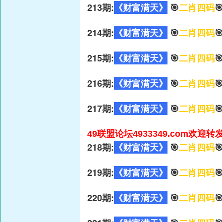
213期:
《财富满天》
🎯
二肖四码

214期:
《财富满天》
🎯
二肖四码

215期:
《财富满天》
🎯
二肖四码

216期:
《财富满天》
🎯
二肖四码

217期:
《财富满天》
🎯
二肖四码

49联盟论坛4933349.com欢迎转
218期:
《财富满天》
🎯
二肖四码

219期:
《财富满天》
🎯
二肖四码

220期:
《财富满天》
🎯
二肖四码
