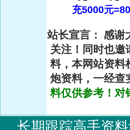
充5000元=8
站长宣言：
感谢
关注！同时也邀
料，本网站资料
炮资料，一经查
料仅供参考！对
长期跟踪高手资料记住