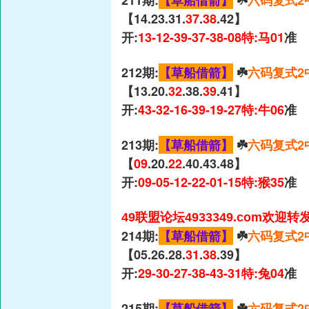
211期:
【草船借箭】
☘️
六码复式2
【14.23.31.
37
.
38
.42】
开:
13-12-39-37-38-08特:马01
准
212期:
【草船借箭】
☘️
六码复式2
【13.20.
32
.38.
39
.41】
开:
43-32-16-39-19-27特:牛06
准
213期:
【草船借箭】
☘️
六码复式2
【
09
.20.
22
.40.43.48】
开:
09-05-12-22-01-15特:猴35
准
49联盟论坛4933349.com欢迎转
214期:
【草船借箭】
☘️
六码复式2
【05.26.28.
31
.
38
.39】
开:
29-30-27-38-43-31特:兔04
准
215期:
【草船借箭】
☘️
六码复式2