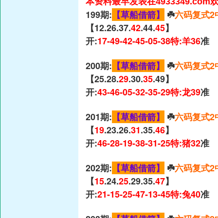
本资料最早发表在4933349.co
199期:
【草船借箭】
☘️
六码复式2
【12.26.37.
42
.44.
45
】
开:
17-49-42-45-05-38特:羊36
准
200期:
【草船借箭】
☘️
六码复式2
【25.28.
29
.30.
35
.49】
开:
43-46-05-32-35-29特:龙39
准
201期:
【草船借箭】
☘️
六码复式2
【
19
.23.26.
31
.35.
46
】
开:
46-28-19-38-31-25特:猪32
准
202期:
【草船借箭】
☘️
六码复式2
【
15
.24.
25
.29.35.
47
】
开:
21-15-25-47-13-45特:兔40
准