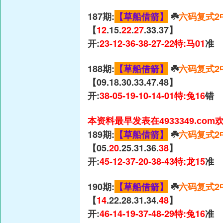
187期:
【草船借箭】
☘️
六码复式2
【
12
.15.
22
.
27
.33.37】
开:
23-12-36-38-27-22特:马01
准
188期:
【草船借箭】
☘️
六码复式2
【09.18.30.33.47.48】
开:
38-05-19-10-14-01特:兔16
错
本资料最早发表在4933349.co
189期:
【草船借箭】
☘️
六码复式2
【05.
20
.25.31.36.
38
】
开:
45-12-37-20-38-43特:龙15
准
190期:
【草船借箭】
☘️
六码复式2
【
14
.22.28.31.34.
48
】
开:
46-14-19-37-48-29特:兔16
准