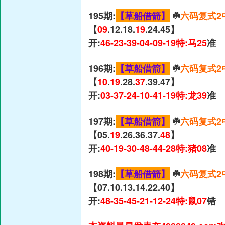
195期:
【草船借箭】
☘️
六码复式2
【
09
.12.18.
19
.24.45】
开:
46-23-39-04-09-19特:马25
准
196期:
【草船借箭】
☘️
六码复式2
【
10
.
19
.28.
37
.39.47】
开:
03-37-24-10-41-19特:龙39
准
197期:
【草船借箭】
☘️
六码复式2
【05.
19
.26.36.37.
48
】
开:
40-19-30-48-44-28特:猪08
准
198期:
【草船借箭】
☘️
六码复式2
【07.10.13.14.22.40】
开:
48-35-45-21-12-24特:鼠07
错