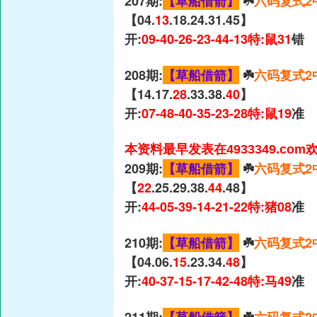
207期:
【草船借箭】
☘️
六码复式2
【04.
13
.18.24.31.45】
开:
09-40-26-23-44-13特:鼠31
错
208期:
【草船借箭】
☘️
六码复式2
【14.17.
28
.33.38.
40
】
开:
07-48-40-35-23-28特:鼠19
准
本资料最早发表在4933349.co
209期:
【草船借箭】
☘️
六码复式2
【
22
.25.29.38.
44
.48】
开:
44-05-39-14-21-22特:猪08
准
210期:
【草船借箭】
☘️
六码复式2
【04.06.
15
.23.34.
48
】
开:
40-37-15-17-42-48特:马49
准