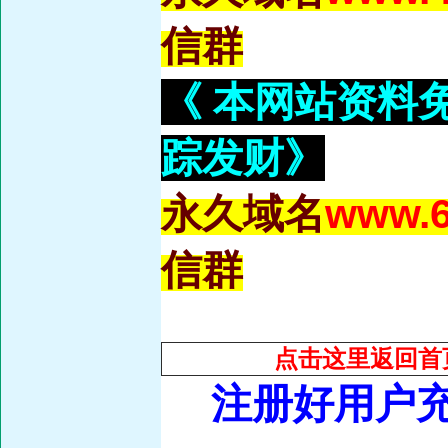
信群
《 本网站资料
踪发财》
永久域名
www.6
信群
点击这里返回
首
注册好用户