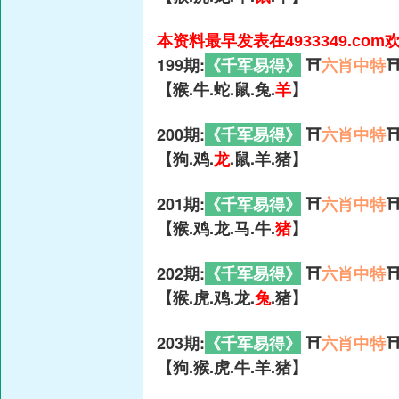
本资料最早发表在4933349.co
199期:
《千军易得》
⛩️
六肖中特
⛩
【猴.牛.蛇.鼠.兔.
羊
】
200期:
《千军易得》
⛩️
六肖中特
⛩
【狗.鸡.
龙
.鼠.羊.猪】
201期:
《千军易得》
⛩️
六肖中特
⛩
【猴.鸡.龙.马.牛.
猪
】
202期:
《千军易得》
⛩️
六肖中特
⛩
【猴.虎.鸡.龙.
兔
.猪】
203期:
《千军易得》
⛩️
六肖中特
⛩
【狗.猴.虎.牛.羊.猪】