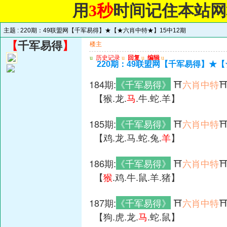
用
3秒
时间记住本站
主题 :
220期：49联盟网【千军易得】★【★六肖中特★】15中12期
【
千军易得
】
楼主
u
历史记录
u
回复
u
编辑
u
220期：49联盟网【千军易得】★【
184期:
《千军易得》
⛩️
六肖中特
⛩
【猴.龙.
马
.牛.蛇.羊】
185期:
《千军易得》
⛩️
六肖中特
⛩
【鸡.龙.马.蛇.兔.
羊
】
186期:
《千军易得》
⛩️
六肖中特
⛩
【
猴
.鸡.牛.鼠.羊.猪】
187期:
《千军易得》
⛩️
六肖中特
⛩
【狗.虎.龙.
马
.蛇.鼠】