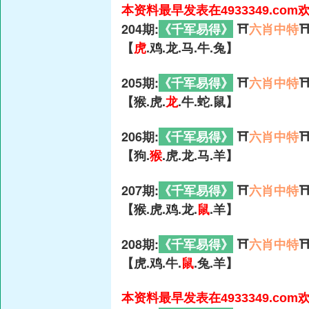
本资料最早发表在4933349.co
204期:
《千军易得》
⛩️
六肖中特
⛩
【
虎
.鸡.龙.马.牛.兔】
205期:
《千军易得》
⛩️
六肖中特
⛩
【猴.虎.
龙
.牛.蛇.鼠】
206期:
《千军易得》
⛩️
六肖中特
⛩
【狗.
猴
.虎.龙.马.羊】
207期:
《千军易得》
⛩️
六肖中特
⛩
【猴.虎.鸡.龙.
鼠
.羊】
208期:
《千军易得》
⛩️
六肖中特
⛩
【虎.鸡.牛.
鼠
.兔.羊】
本资料最早发表在4933349.co