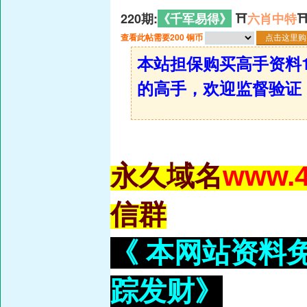
220期:
《千军易得》
⛩️
六肖中特
⛩
查看此帖需要200 铜币
本站担保购买高手资料1
的高手，欢迎监督验证
永久域名
www.4
信群
《 本网站资料
踪发财》